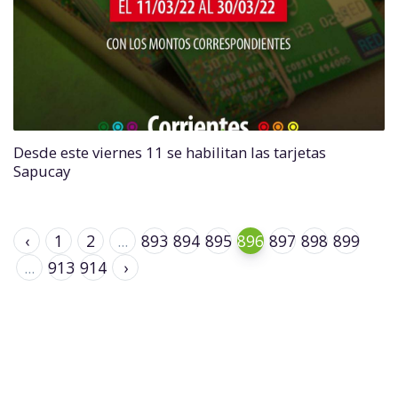
Desde este viernes 11 se habilitan las tarjetas
Sapucay
‹
1
2
...
893
894
895
896
897
898
899
...
913
914
›