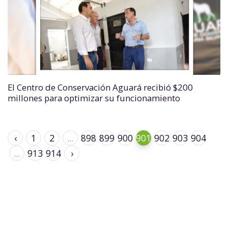
El Centro de Conservación Aguará recibió $200
millones para optimizar su funcionamiento
‹
1
2
...
898
899
900
901
902
903
904
...
913
914
›