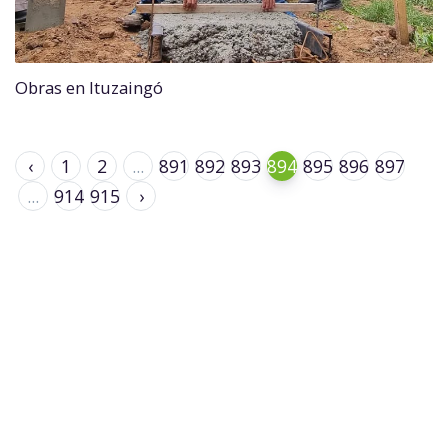
Obras en Ituzaingó
‹
1
2
...
891
892
893
894
895
896
897
...
914
915
›