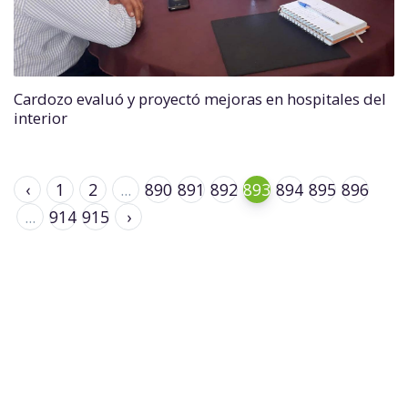
Cardozo evaluó y proyectó mejoras en hospitales del
interior
‹
1
2
...
890
891
892
893
894
895
896
...
914
915
›