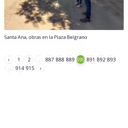
Santa Ana, obras en la Plaza Belgrano
‹
1
2
...
887
888
889
890
891
892
893
...
914
915
›