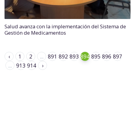
Salud avanza con la implementación del Sistema de
Gestión de Medicamentos
‹
1
2
...
891
892
893
894
895
896
897
...
913
914
›