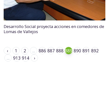
Desarrollo Social proyecta acciones en comedores de
Lomas de Vallejos
‹
1
2
...
886
887
888
889
890
891
892
...
913
914
›