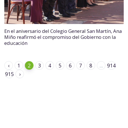
En el aniversario del Colegio General San Martín, Ana
Miño reafirmó el compromiso del Gobierno con la
educación
‹
1
2
3
4
5
6
7
8
...
914
915
›