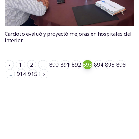
Cardozo evaluó y proyectó mejoras en hospitales del
interior
‹
1
2
...
890
891
892
893
894
895
896
...
914
915
›