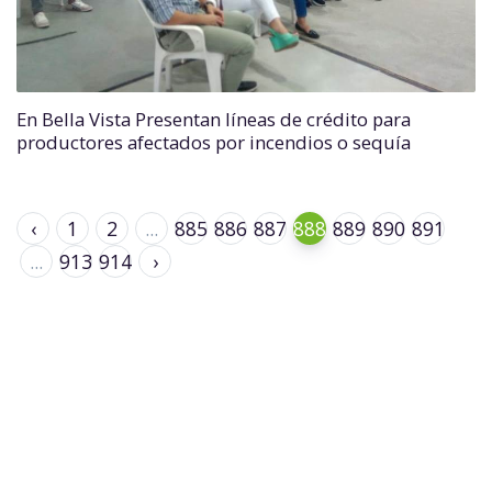
En Bella Vista Presentan líneas de crédito para
productores afectados por incendios o sequía
‹
1
2
...
885
886
887
888
889
890
891
...
913
914
›