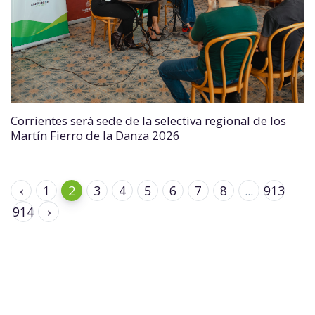
Corrientes será sede de la selectiva regional de los
Martín Fierro de la Danza 2026
‹
1
2
3
4
5
6
7
8
...
913
914
›