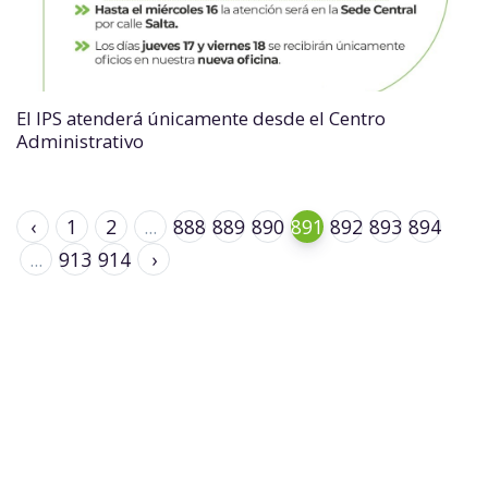
El IPS atenderá únicamente desde el Centro
Administrativo
‹
1
2
...
888
889
890
891
892
893
894
...
913
914
›