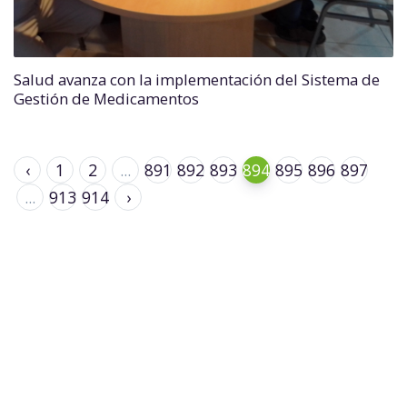
Salud avanza con la implementación del Sistema de
Gestión de Medicamentos
‹
1
2
...
891
892
893
894
895
896
897
...
913
914
›