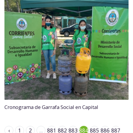
Cronograma de Garrafa Social en Capital
‹
1
2
...
881
882
883
884
885
886
887