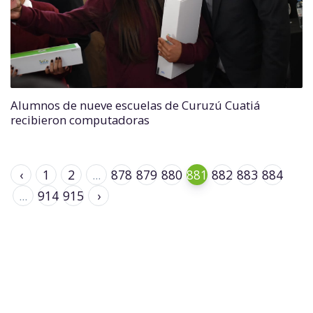
Alumnos de nueve escuelas de Curuzú Cuatiá
recibieron computadoras
‹
1
2
...
878
879
880
881
882
883
884
...
914
915
›