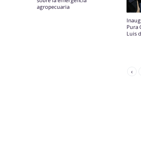
sobre la emergencia
agropecuaria
Inaug
Pura 
Luis 
‹