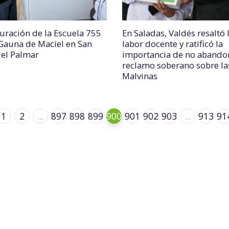
uración de la Escuela 755
En Saladas, Valdés resaltó 
Gauna de Maciel en San
labor docente y ratificó la
del Palmar
importancia de no abandon
reclamo soberano sobre la
Malvinas
1
2
...
897
898
899
900
901
902
903
...
913
91