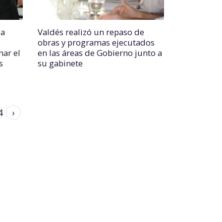
la
Valdés realizó un repaso de
obras y programas ejecutados
ar el
en las áreas de Gobierno junto a
s
su gabinete
4
›