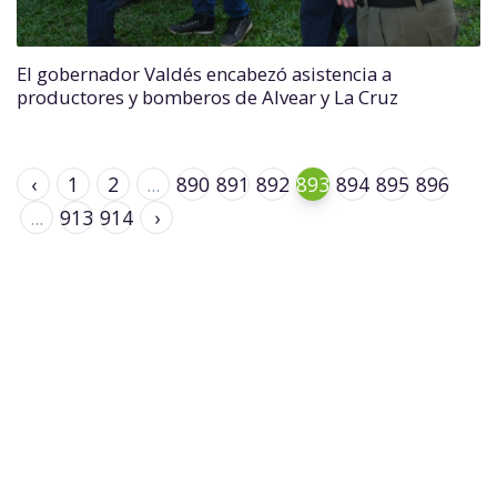
El gobernador Valdés encabezó asistencia a
productores y bomberos de Alvear y La Cruz
‹
1
2
...
890
891
892
893
894
895
896
...
913
914
›