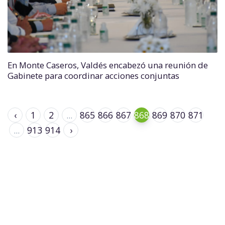
En Monte Caseros, Valdés encabezó una reunión de
Gabinete para coordinar acciones conjuntas
‹
1
2
...
865
866
867
868
869
870
871
...
913
914
›