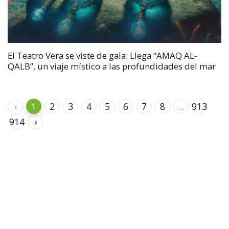
El Teatro Vera se viste de gala: Llega “AMAQ AL-
QALB”, un viaje místico a las profundidades del mar
‹
1
2
3
4
5
6
7
8
...
913
914
›