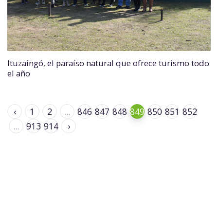
Ituzaingó, el paraíso natural que ofrece turismo todo
el año
‹
1
2
...
846
847
848
849
850
851
852
...
913
914
›