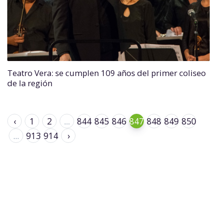
Teatro Vera: se cumplen 109 años del primer coliseo
de la región
‹
1
2
...
844
845
846
847
848
849
850
...
913
914
›