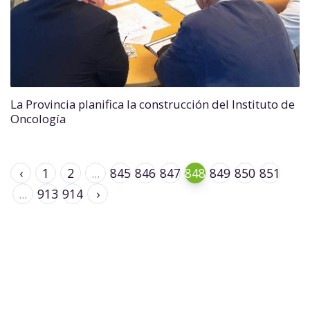
La Provincia planifica la construcción del Instituto de
Oncología
‹
1
2
...
845
846
847
848
849
850
851
...
913
914
›