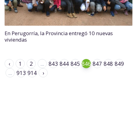
En Perugorría, la Provincia entregó 10 nuevas
viviendas
‹
1
2
...
843
844
845
846
847
848
849
...
913
914
›