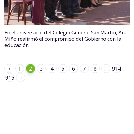
En el aniversario del Colegio General San Martín, Ana
Miño reafirmó el compromiso del Gobierno con la
educación
‹
1
2
3
4
5
6
7
8
...
914
915
›