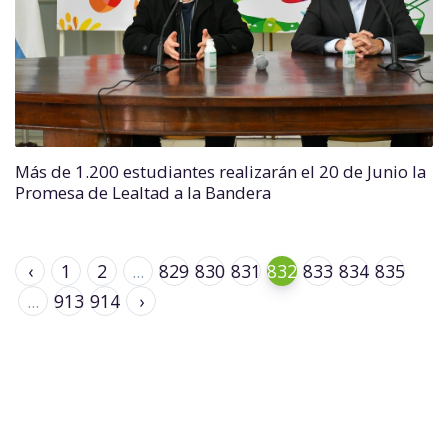
Más de 1.200 estudiantes realizarán el 20 de Junio la
Promesa de Lealtad a la Bandera
‹
1
2
...
829
830
831
832
833
834
835
...
913
914
›