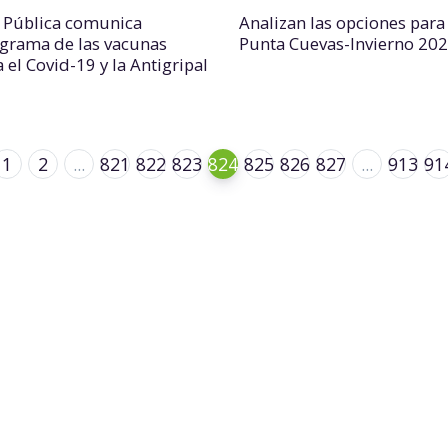
 Pública comunica
Analizan las opciones para
grama de las vacunas
Punta Cuevas-Invierno 20
 el Covid-19 y la Antigripal
1
2
...
821
822
823
824
825
826
827
...
913
91