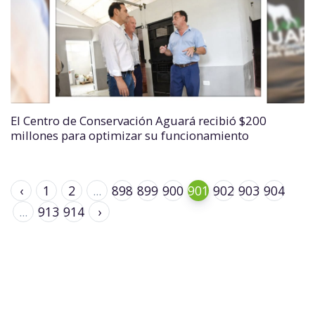
El Centro de Conservación Aguará recibió $200
millones para optimizar su funcionamiento
‹
1
2
...
898
899
900
901
902
903
904
...
913
914
›