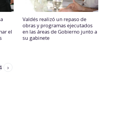
la
Valdés realizó un repaso de
obras y programas ejecutados
ar el
en las áreas de Gobierno junto a
s
su gabinete
4
›