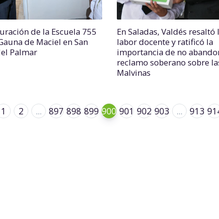
uración de la Escuela 755
En Saladas, Valdés resaltó 
Gauna de Maciel en San
labor docente y ratificó la
del Palmar
importancia de no abandon
reclamo soberano sobre la
Malvinas
1
2
...
897
898
899
900
901
902
903
...
913
91