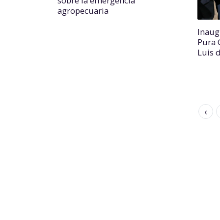
sobre la emergencia
agropecuaria
Inaug
Pura 
Luis 
‹