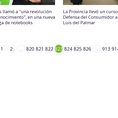
s llamó a "una revolución
La Provincia llevó un curso
onocimiento", en una nueva
Defensa del Consumidor a
ga de notebooks
Luis del Palmar
1
2
...
820
821
822
823
824
825
826
...
913
91