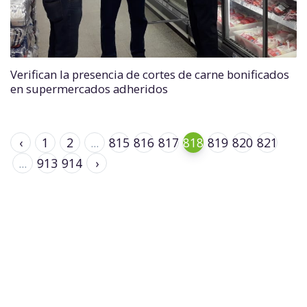
Verifican la presencia de cortes de carne bonificados
en supermercados adheridos
‹
1
2
...
815
816
817
818
819
820
821
...
913
914
›