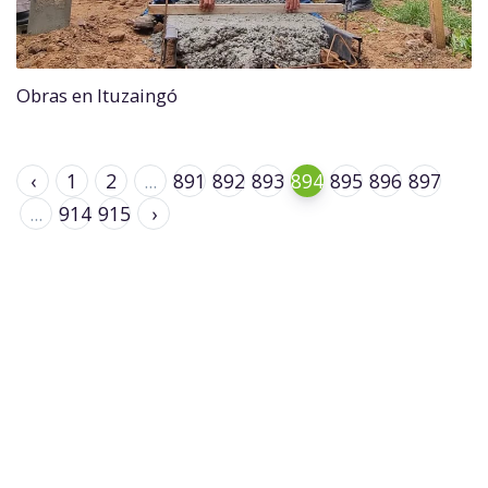
Obras en Ituzaingó
‹
1
2
...
891
892
893
894
895
896
897
...
914
915
›