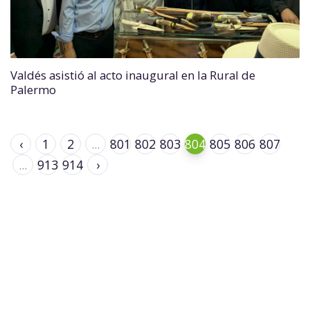
Valdés asistió al acto inaugural en la Rural de
Palermo
‹
1
2
...
801
802
803
804
805
806
807
...
913
914
›