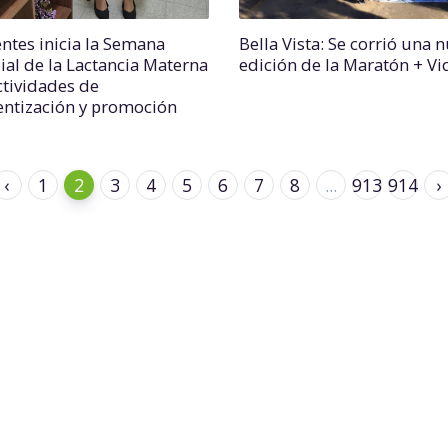
entes inicia la Semana
Bella Vista: Se corrió una 
al de la Lactancia Materna
edición de la Maratón + Vi
ctividades de
entización y promoción
‹
1
2
3
4
5
6
7
8
...
913
914
›