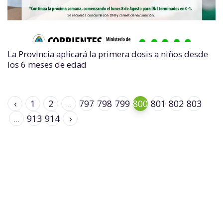
La Provincia aplicará la primera dosis a niños desde
los 6 meses de edad
‹
1
2
...
797
798
799
800
801
802
803
...
913
914
›