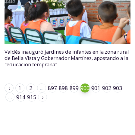
Valdés inauguró jardines de infantes en la zona rural
de Bella Vista y Gobernador Martínez, apostando a la
"educación temprana"
‹
1
2
...
897
898
899
900
901
902
903
...
914
915
›