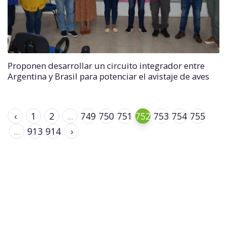
Proponen desarrollar un circuito integrador entre
Argentina y Brasil para potenciar el avistaje de aves
‹
1
2
...
749
750
751
752
753
754
755
...
913
914
›