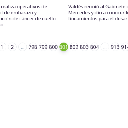
 realiza operativos de
Valdés reunió al Gabinete 
ol de embarazo y
Mercedes y dio a conocer l
nción de cáncer de cuello
lineamientos para el desar
no
1
2
...
798
799
800
801
802
803
804
...
913
91