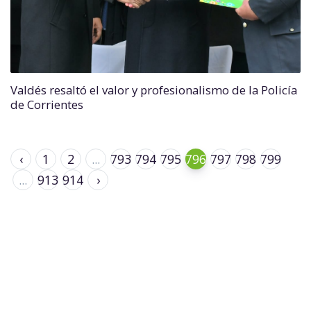
Valdés resaltó el valor y profesionalismo de la Policía
de Corrientes
‹
1
2
...
793
794
795
796
797
798
799
...
913
914
›