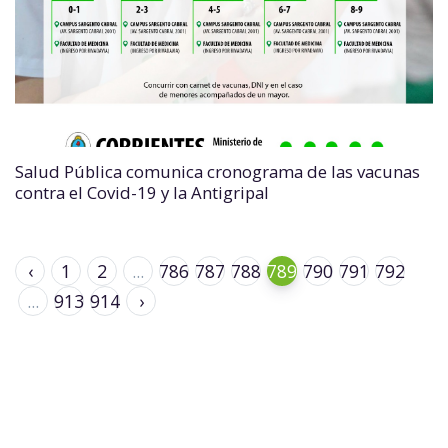
Salud Pública comunica cronograma de las vacunas
contra el Covid-19 y la Antigripal
‹
1
2
...
786
787
788
789
790
791
792
...
913
914
›