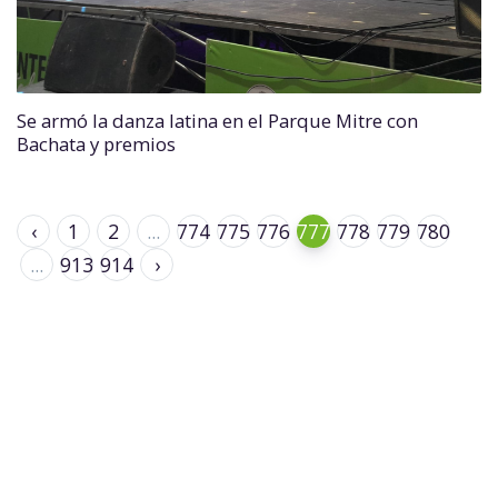
Se armó la danza latina en el Parque Mitre con
Bachata y premios
‹
1
2
...
774
775
776
777
778
779
780
...
913
914
›