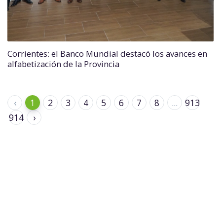
Corrientes: el Banco Mundial destacó los avances en
alfabetización de la Provincia
‹
1
2
3
4
5
6
7
8
...
913
914
›