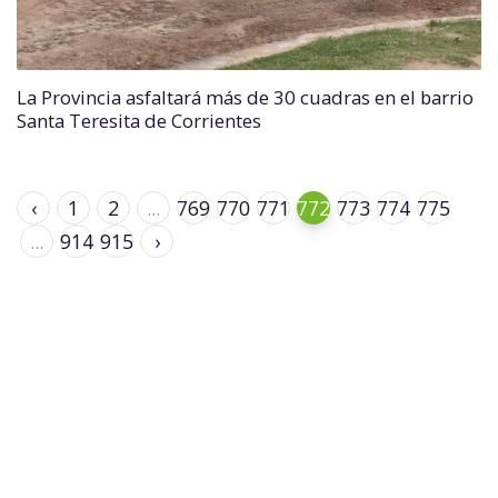
La Provincia asfaltará más de 30 cuadras en el barrio
Santa Teresita de Corrientes
‹
1
2
...
769
770
771
772
773
774
775
...
914
915
›