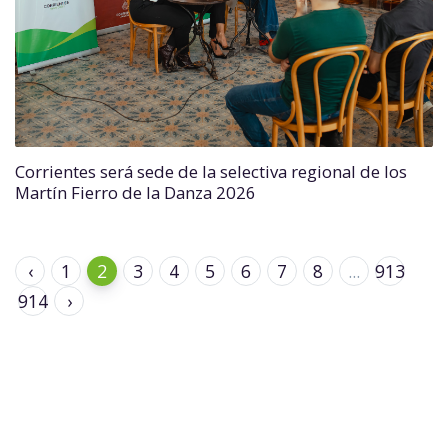
Corrientes será sede de la selectiva regional de los
Martín Fierro de la Danza 2026
‹
1
2
3
4
5
6
7
8
...
913
914
›