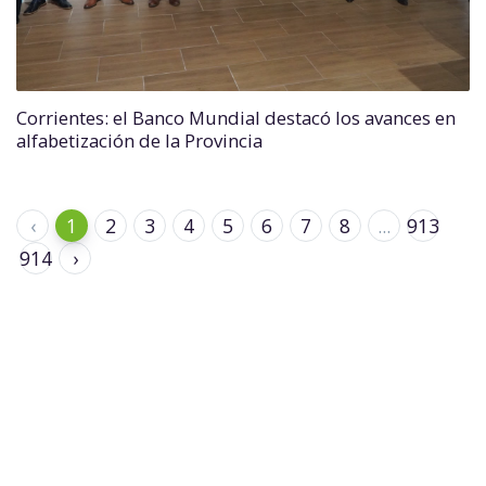
Corrientes: el Banco Mundial destacó los avances en
alfabetización de la Provincia
‹
1
2
3
4
5
6
7
8
...
913
914
›