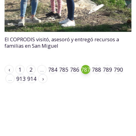
El COPRODIS visitó, asesoró y entregó recursos a
familias en San Miguel
‹
1
2
...
784
785
786
787
788
789
790
...
913
914
›