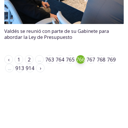
Valdés se reunió con parte de su Gabinete para
abordar la Ley de Presupuesto
‹
1
2
...
763
764
765
766
767
768
769
...
913
914
›