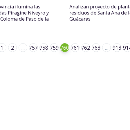
ovincia ilumina las
Analizan proyecto de plant
das Piragine Niveyro y
residuos de Santa Ana de l
 Coloma de Paso de la
Guácaras
1
2
...
757
758
759
760
761
762
763
...
913
91