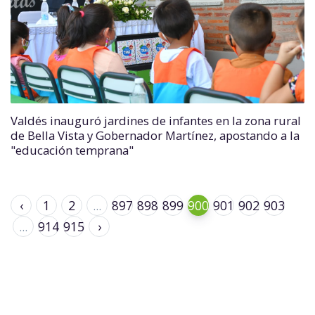
Valdés inauguró jardines de infantes en la zona rural
de Bella Vista y Gobernador Martínez, apostando a la
"educación temprana"
‹
1
2
...
897
898
899
900
901
902
903
...
914
915
›