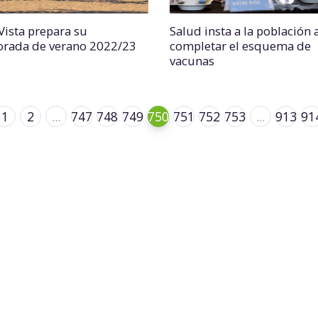
 Vista prepara su
Salud insta a la población 
rada de verano 2022/23
completar el esquema de
vacunas
1
2
...
747
748
749
750
751
752
753
...
913
91