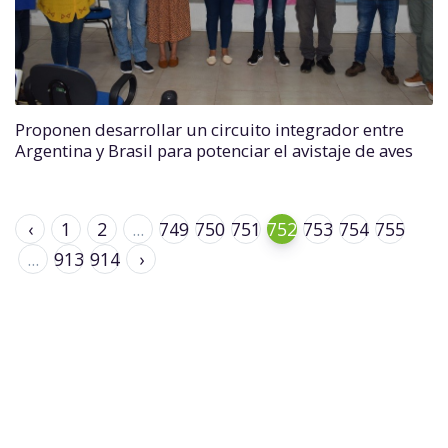
Proponen desarrollar un circuito integrador entre
Argentina y Brasil para potenciar el avistaje de aves
‹
1
2
...
749
750
751
752
753
754
755
...
913
914
›